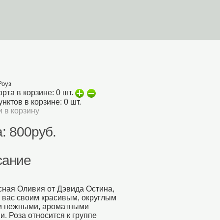
орзина
Поиск На Сайте
Роуз
орта в корзине:
0
шт.
унктов в корзине:
0
шт.
 в корзину
: 800руб.
сание
ная Оливия от Дэвида Остина,
 вас своим красивым, округлым
 и нежными, ароматными
и. Роза относится к группе