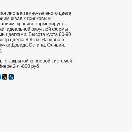
ая листва темно-зеленого цвета
риимчивая к грибковым
аниям, красиво гармонирует с
ми, идеальной округлой формы
и цветками. Высота куста 80-90
метр цветка 8-9 см. Названа в
нучки Дэвида Остина, Оливии.
д.
 с закрытой корневой системой,
йнере 2 л.-800 руб