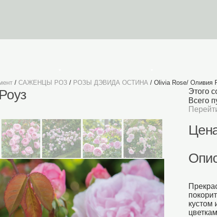
УСЛОВИЯ ЗАКАЗА
Личный Кабинет
К
мент
/
САЖЕНЦЫ РОЗ
/
РОЗЫ ДЭВИДА ОСТИНА
/ Olivia Rose/ Оливия 
 Роуз
Этого с
Всего п
Перейти
Цена
Опи
Прекрас
покорит
кустом
цветкам