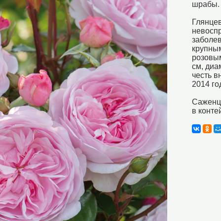
шрабы.
Глянцев
невосп
заболев
крупны
розовым
см, диа
честь в
2014 го
Саженцы
в конте