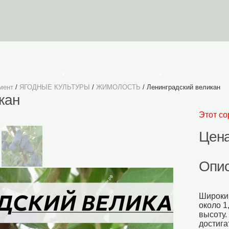
УСЛОВИЯ ЗАКАЗА
Личный Кабинет
К
мент
/
ЯГОДНЫЕ КУЛЬТУРЫ
/
ЖИМОЛОСТЬ
/ Ленинградский великан
кан
Этот со
Цена
Опи
Широкий
около 1
высоту.
достига