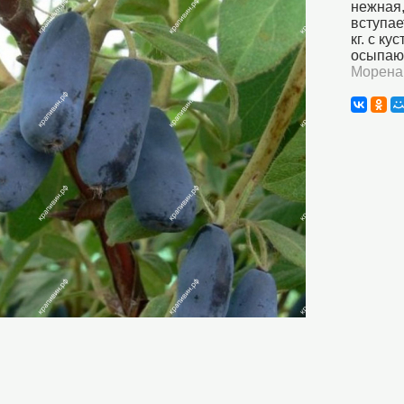
нежная,
вступае
кг. с ку
осыпаю
Морена