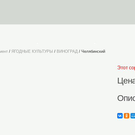
УСЛОВИЯ ЗАКАЗА
Личный Кабинет
К
мент
/
ЯГОДНЫЕ КУЛЬТУРЫ
/
ВИНОГРАД
/ Челябинский
Этот со
Цена
Опи