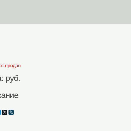
орзина
Поиск На Сайте
рт продан
: руб.
сание