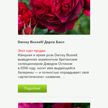
Darcey Bussell/ Дарси Басл
Этот сорт продан
Изящная и яркая роза Darcey Bussell,
выведенная знаменитым британским
селекционером Дэвидом Остином
в 2006 году, носит имя выдающейся
балерины — и полностью оправдывает своё
«артистическое» название. ...
Подробнее