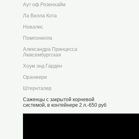
Аут оф Розенхайм
Ла Вилла Кота
Новалис
Помпонелла
Александра Принцесса
Люксембургская
Хоум энд Гарден
Оранжери
Штернталер
Саженцы с закрытой корневой
системой, в контейнере 2 л.-650 руб