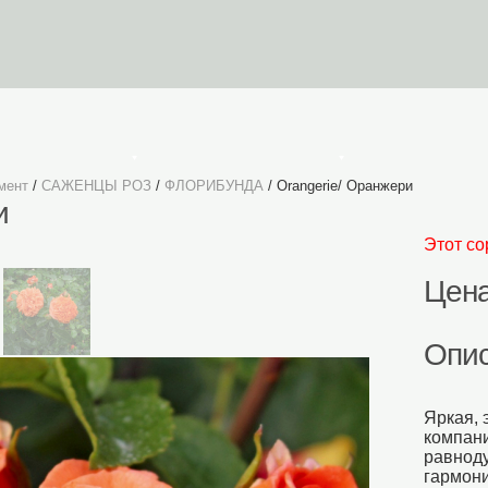
УСЛОВИЯ ЗАКАЗА
Личный Кабинет
К
мент
/
САЖЕНЦЫ РОЗ
/
ФЛОРИБУНДА
/ Orangerie/ Оранжери
и
Этот со
Цена
Опи
Яркая, 
компани
равнод
гармони