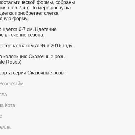
ностальгической формы, собраны
тия по 5-7 шт. По мере роспуска
ветка приобретает слегка
дную форму.
 цветка 6-7 см. Цветение
е в течение сезона.
остоена знаком ADR в 2016 году.
в коллекцию Сказочные розы
ale Roses)
сорта серии Сказочные розы:
 Розенхайм
лла
а Кота
с
елла