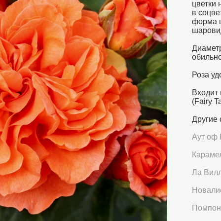
цветки 
в соцве
форма ц
шарови
Диаметр
обильно
Роза уд
Входит 
(Fairy T
Другие 
Аут оф
Караме
Ла Вилл
Новали
Помпон