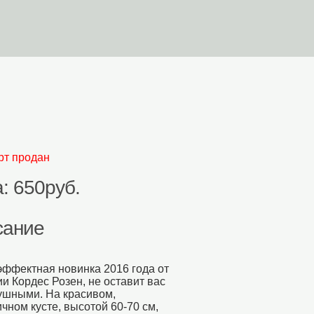
орзина
Поиск На Сайте
рт продан
: 650руб.
сание
эффектная новинка 2016 года от
и Кордес Розен, не оставит вас
ушными. На красивом,
чном кусте, высотой 60-70 см,